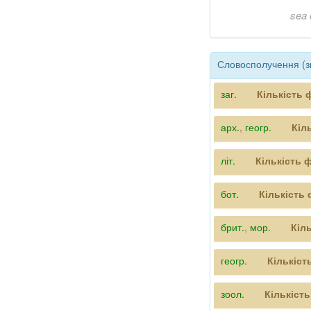
sea 
Словосполучення (з
заг.
Кількість 
арх.
,
геогр.
Кіл
літ.
Кількість 
бот.
Кількість
брит.
,
мор.
Кіл
геогр.
Кількіст
зоол.
Кількіст