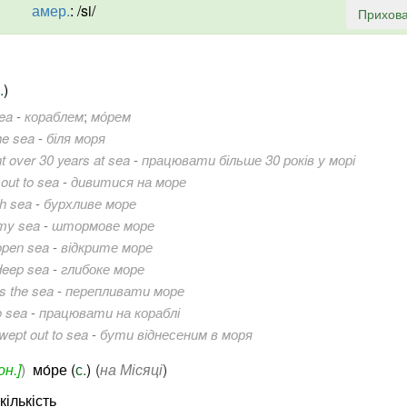
амер.
:
/si/
Прихова
.
)
ea
-
кораблем
;
мо́рем
he sea
-
біля моря
t over 30 years at sea
-
працювати більше 30 років у морі
 out to sea
-
дивитися на море
h sea
-
бурхливе море
my sea
-
штормове море
open sea
-
відкрите море
deep sea
-
глибоке море
s the sea
-
перепливати море
o sea
-
працювати на кораблі
wept out to sea
-
бути віднесеним в моря
н.]
)
мо́ре (
с.
)
(
на Місяці
)
кількість