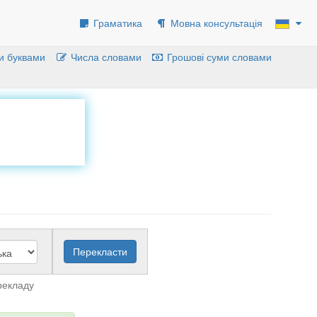
Граматика
Мовна консультація
и буквами
Числа словами
Грошові суми словами
рекладу