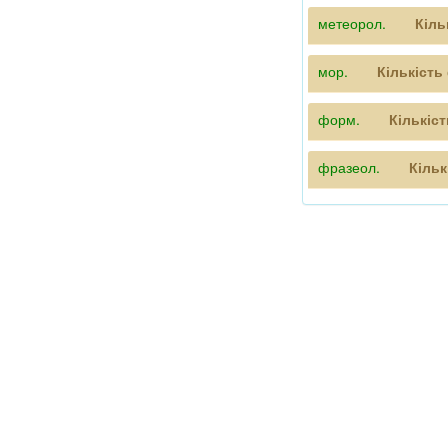
метеорол.
Кіль
мор.
Кількість
форм.
Кількіс
фразеол.
Кільк