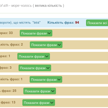
of sth
-
море чогось
( велика кількість )
вороти), що містять "sea"
Кількість фраз:
94
Показати всі
фраз:
33
Показати фрази
ькість фраз:
2
Показати фрази
фраз:
1
Показати фрази
 фраз:
3
Показати фрази
ькість фраз:
1
Показати фрази
ь фраз:
25
Показати фрази
ь фраз:
13
Показати фрази