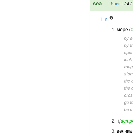
sea
брит.
:
/siː/
n.
мо́ре (
с
by s
by t
spen
look
roug
stor
the 
the 
cros
go t
be s
(
[астро
велика 