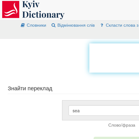
Словники
Відмінювання слів
Скласти слова з
Знайти переклад
Слово/фраза