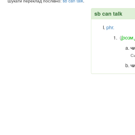
Шукати переклад послівно:
sb
can
talk
.
sb can talk
phr.
(
[розм.
ч
Си
ч