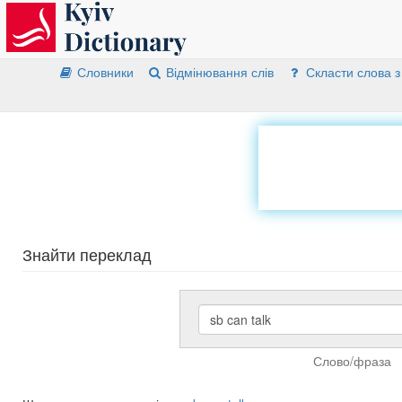
Словники
Відмінювання слів
Скласти слова з
Знайти переклад
Слово/фраза