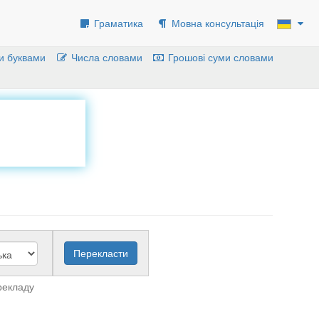
Граматика
Мовна консультація
и буквами
Числа словами
Грошові суми словами
рекладу