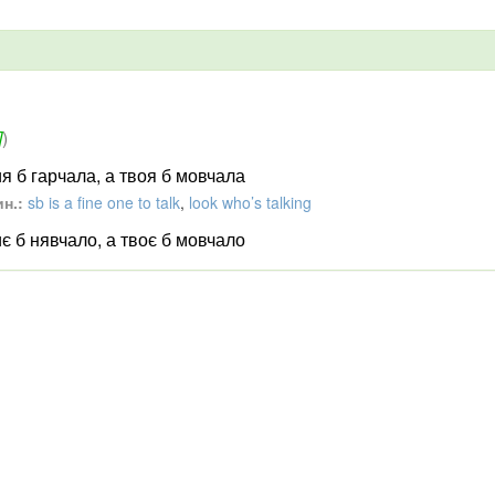
]
)
ия б гарчала, а твоя б мовчала
н.:
sb is a fine one to talk
,
look who’s talking
иє б нявчало, а твоє б мовчало