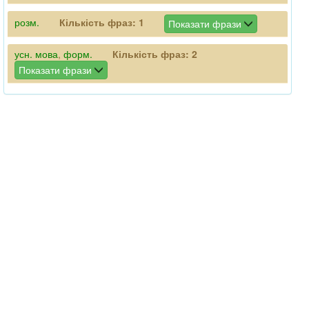
розм.
Кількість фраз:
1
Показати фрази
усн. мова
,
форм.
Кількість фраз:
2
Показати фрази