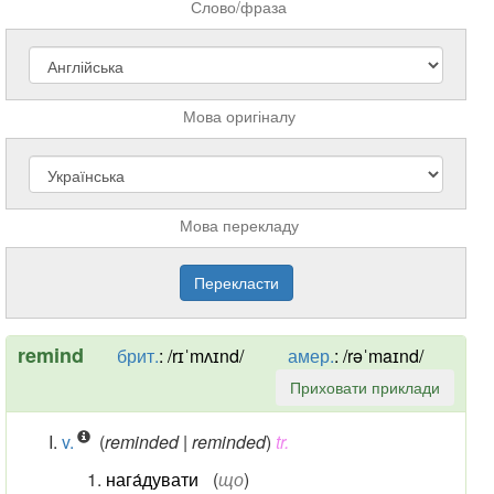
Слово/фраза
Мова оригіналу
Мова перекладу
remind
брит.
:
/rɪˈmʌɪnd/
амер.
:
/rəˈmaɪnd/
Приховати приклади
v.
(
reminded | reminded
)
tr.
нага́дувати
(
що
)