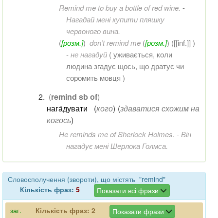
Remind me to buy a bottle of red wine.
-
Нагадай мені купити пляшку
червоного вина.
(
[розм.]
)
don’t remind me
(
[розм.]
) ([[inf.]] )
-
не нагадуй
( уживається, коли
людина згадує щось, що дратує чи
соромить мовця )
(
remind sb of
)
нага́дувати
(
кого
)
(
здаватися схожим на
когось
)
He reminds me of Sherlock Holmes.
-
Він
нагадує мені Шерлока Голмса.
Словосполучення (звороти), що містять "remind"
Кількість фраз:
5
Показати всі фрази
заг.
Кількість фраз:
2
Показати фрази