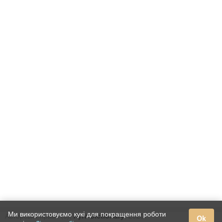
Ми використовуємо кукі для покращення роботи
Авторське право (c),
Kyiv Dictionary
, 2020.
Ok