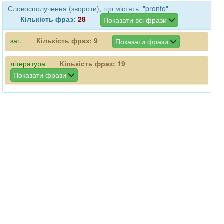
Словосполучення (звороти), що містять "pronto"
Кількість фраз:
28
Показати всі фрази
заг.
Кількість фраз:
9
Показати фрази
література
Кількість фраз:
19
Показати фрази