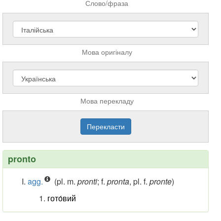
Слово/фраза
Мова оригіналу
Мова перекладу
pronto
agg.
(pl. m.
pronti
; f.
pronta
, pl. f.
pronte
)
гото́вий