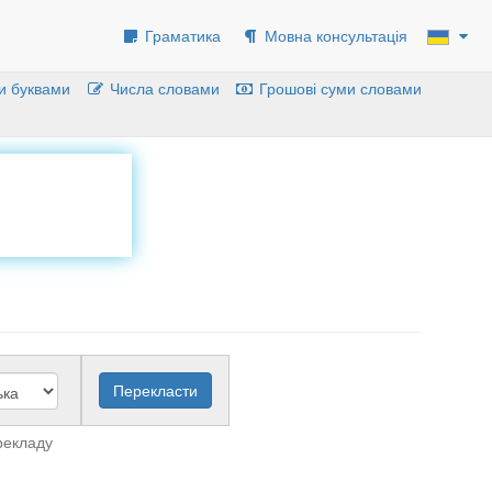
Граматика
Мовна консультація
и буквами
Числа словами
Грошові суми словами
рекладу