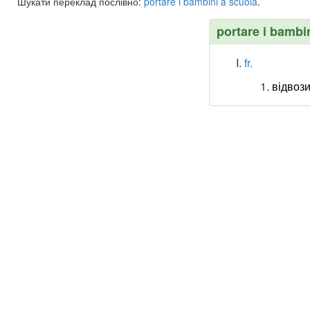
Шукати переклад послівно:
portare
i
bambini
a
scuola
.
portare i bambi
fr.
відвози