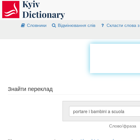
Словники
Відмінювання слів
Скласти слова з
Знайти переклад
Слово/фраза