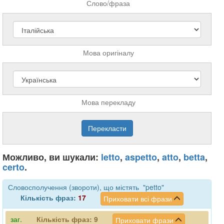
Слово/фраза
Мова оригіналу
Мова перекладу
Можливо, ви шукали:
letto
,
aspetto
,
atto
,
betta
,
certo
.
Словосполучення (звороти), що містять "petto"
Кількість фраз:
17
Приховати всі фрази
заг.
Кількість фраз:
9
Приховати фрази