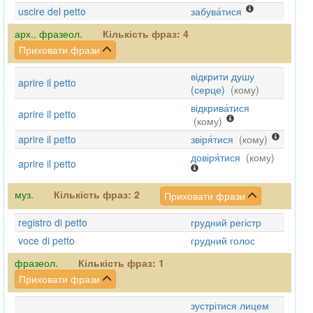
uscire del petto
забува́тися
арх.
,
фразеол.
Кількість фраз:
4
Приховати фрази
відкрити душу
aprire il petto
(серце)
(кому)
відкрива́тися
aprire il petto
(кому)
aprire il petto
звіря́тися
(кому)
довіря́тися
(кому)
aprire il petto
муз.
Кількість фраз:
2
Приховати фрази
registro di petto
грудний регістр
voce di petto
грудний голос
фразеол.
Кількість фраз:
1
Приховати фрази
зустрітися лицем