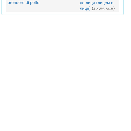
prendere di petto
до лиця (лицем в
лице)
(
з ким, чим
)