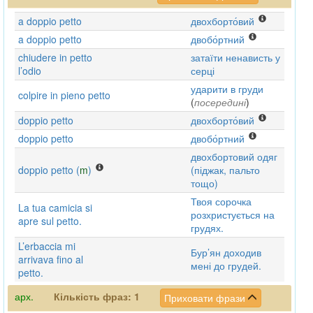
a doppio petto
двохборто́вий
a doppio petto
двобо́ртний
chiudere in petto
затаїти ненависть у
l’odio
серці
ударити в груди
colpire in pieno petto
(
посередині
)
doppio petto
двохборто́вий
doppio petto
двобо́ртний
двохбортовий одяг
doppio petto (
m
)
(піджак, пальто
тощо)
Твоя сорочка
La tua camicia si
розхристується на
apre sul petto.
грудях.
L’erbaccia mi
Бур’ян доходив
arrivava fino al
мені до грудей.
petto.
арх.
Кількість фраз:
1
Приховати фрази