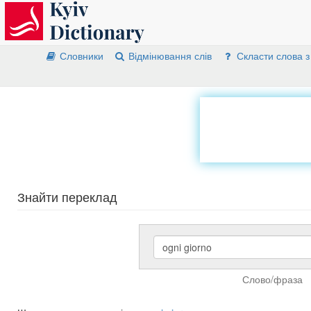
Словники
Відмінювання слів
Скласти слова з
Знайти переклад
Слово/фраза