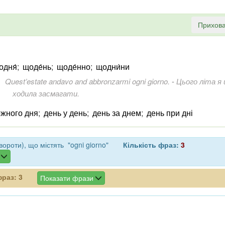
Прихова
одня́
;
щоде́нь
;
щоде́нно
;
щодни́ни
Quest’estate andavo and abbronzarmi ogni giorno.
-
Цього літа я
ходила засмагати.
ожного дня
;
день у день
;
день за днем
;
день при дні
ороти), що містять "ogni giorno"
Кількість фраз:
3
фраз:
3
Показати фрази