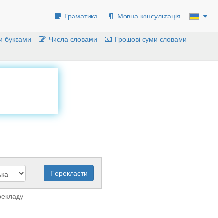
Граматика
Мовна консультація
и буквами
Числа словами
Грошові суми словами
рекладу