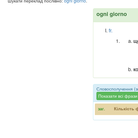
Шукати переклад послівно:
ogni
giorno
.
ogni giorno
fr.
щ
к
Словосполучення (зв
Показати всі фрази
заг.
Кількість 