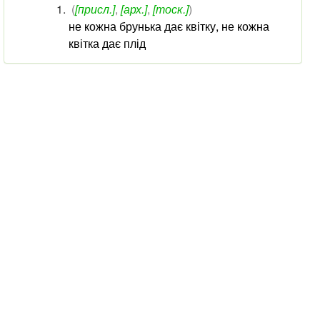
(
[присл.]
,
[арх.]
,
[тоск.]
)
не кожна брунька дає квітку, не кожна
квітка дає плід