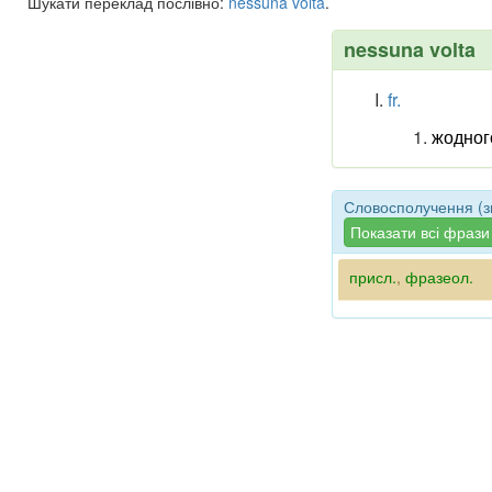
Шукати переклад послівно:
nessuna
volta
.
nessuna volta
fr.
жодног
Словосполучення (зв
Показати всі фрази
присл.
,
фразеол.