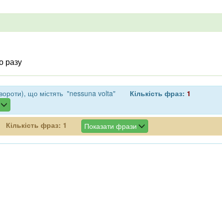
о разу
ороти), що містять "nessuna volta"
Кількість фраз:
1
Кількість фраз:
1
Показати фрази