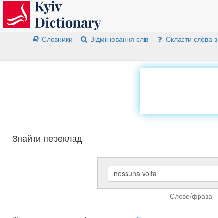
Словники
Відмінювання слів
Скласти слова з
Знайти переклад
Слово/фраза