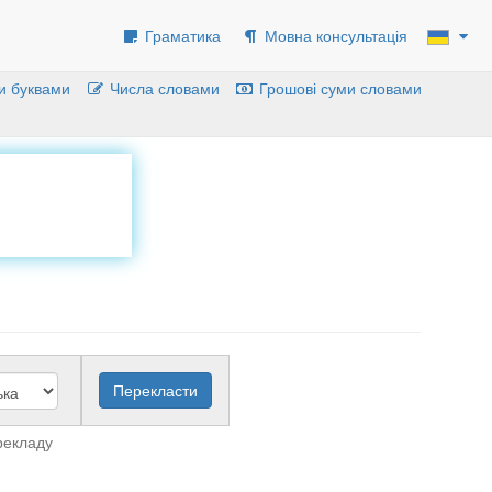
Граматика
Мовна консультація
и буквами
Числа словами
Грошові суми словами
рекладу