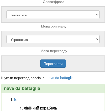
Слово/фраза
Мова оригіналу
Мова перекладу
Шукати переклад послівно:
nave
da
battaglia
.
nave da battaglia
fr.
лінійний корабель