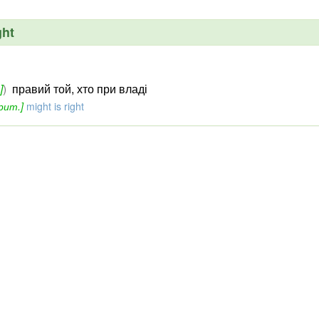
ght
]
)
правий той, хто при владі
рит.]
might is right