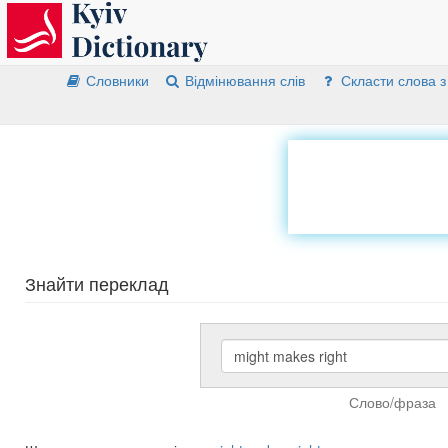
Словники
Відмінювання слів
Скласти слова з
Знайти переклад
Слово/фраза