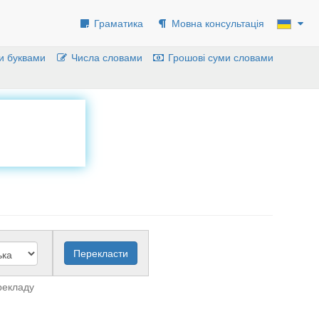
Граматика
Мовна консультація
и буквами
Числа словами
Грошові суми словами
рекладу