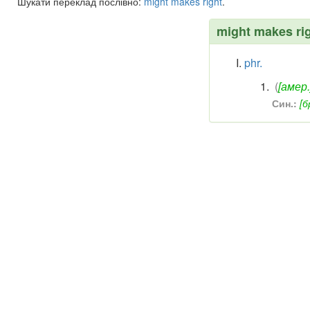
Шукати переклад послівно:
might
makes
right
.
might makes ri
phr.
(
[амер.
Син.:
[б