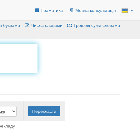
Граматика
Мовна консультація
и буквами
Числа словами
Грошові суми словами
рекладу