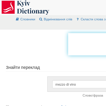
Словники
Відмінювання слів
Скласти слова з
Знайти переклад
Слово/фраза