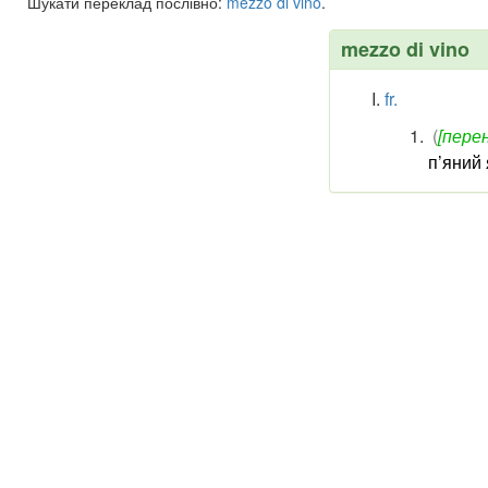
Шукати переклад послівно:
mezzo
di
vino
.
mezzo di vino
fr.
(
[перен
п’яний