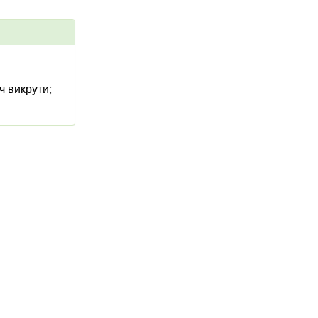
ч викрути
;