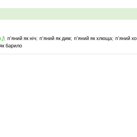
.]
)
п’яний як ніч
;
п’яний як дим
;
п’яний як хлюща
;
п’яний хо
 як барило