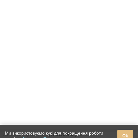
Ми використовуємо кукі для покращення роботи
Авторське право (c),
Kyiv Dictionary
, 2020.
Ok