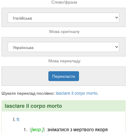
Слово/фраза
Мова оригіналу
Мова перекладу
Шукати переклад послівно:
lasciare
il
corpo
morto
.
lasciare il corpo morto
fr.
(
[мор.]
)
зніматися з мертвого якоря