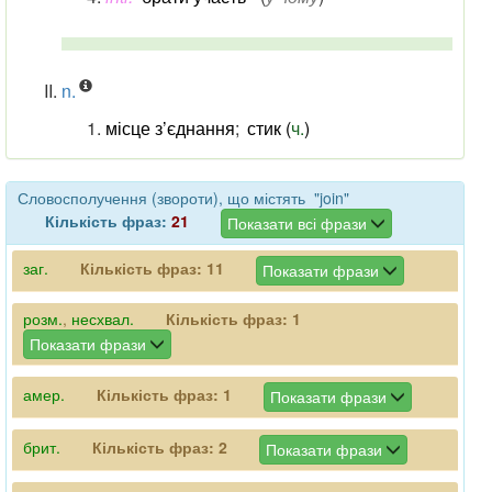
n.
місце з’єднання
;
стик (
ч.
)
Словосполучення (звороти), що містять "join"
Кількість фраз:
21
Показати всі фрази
заг.
Кількість фраз:
11
Показати фрази
розм.
,
несхвал.
Кількість фраз:
1
Показати фрази
амер.
Кількість фраз:
1
Показати фрази
брит.
Кількість фраз:
2
Показати фрази