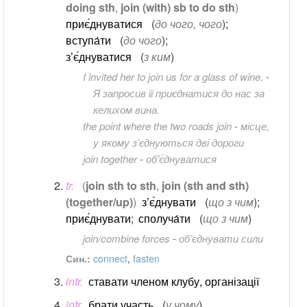
doing sth
,
join (with) sb to do sth
)
приє́днуватися
(
до чого, чого
)
;
вступа́ти
(
до чого
)
;
з’є́днуватися
(
з ким
)
I invited her to join us for a glass of wine.
-
Я запросив її приєднатися до нас за
келихом вина.
the point where the two roads join
-
місце,
у якому з’єднуються дві дороги
join together
-
об’є́днуватися
tr.
(
join sth to sth
,
join (sth and sth)
(together/up)
)
з’є́днувати
(
що з чим
)
;
приє́днувати
;
сполуча́ти
(
що з чим
)
join/combine forces
-
об’єднувати сили
Син.:
connect
,
fasten
intr.
ставати членом клубу, організації
intr.
брати участь
(
у чому
)