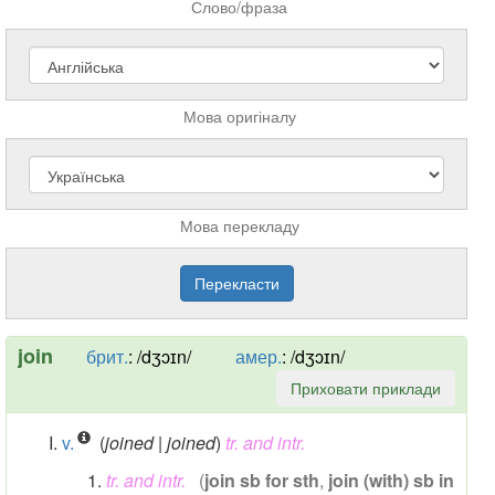
Слово/фраза
Мова оригіналу
Мова перекладу
join
брит.
:
/dʒɔɪn/
амер.
:
/dʒɔɪn/
Приховати приклади
v.
(
joined | joined
)
tr. and intr.
tr. and intr.
(
join sb for sth
,
join (with) sb in