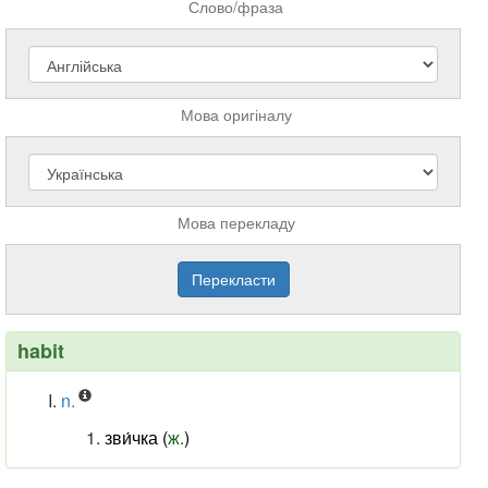
Слово/фраза
Мова оригіналу
Мова перекладу
habit
n.
зви́чка (
ж.
)