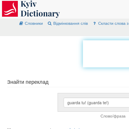
Словники
Відмінювання слів
Скласти слова з
Знайти переклад
Слово/фраза