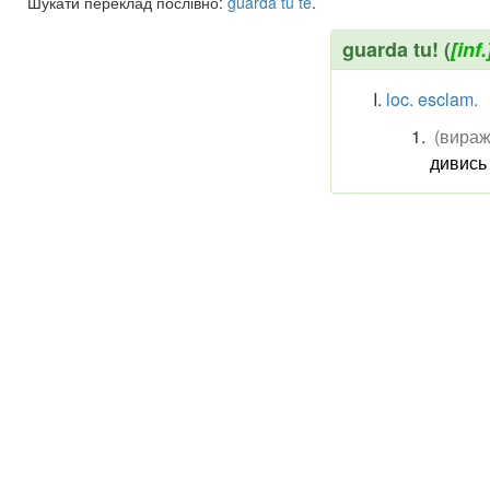
Шукати переклад послівно:
guarda
tu
te
.
guarda tu! (
[inf.
loc. esclam.
(вираж
дивись