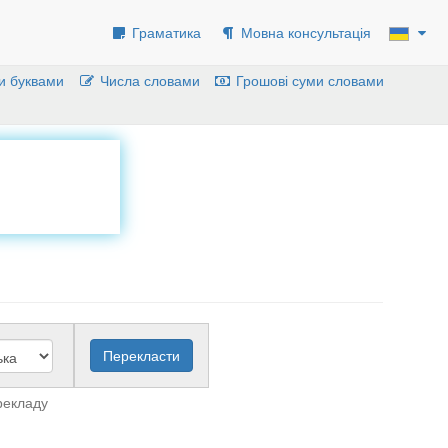
Граматика
Мовна консультація
и буквами
Числа словами
Грошові суми словами
рекладу