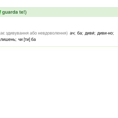
]
guarda te!)
ає здивування або невдоволення)
ач
;
ба
;
диви́
;
диви-но
;
 лишень
;
чи [ти] ба