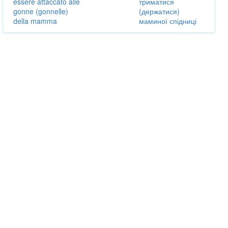
essere attaccato alle
триматися
gonne (gonnelle)
(держатися)
della mamma
маминої спідниці