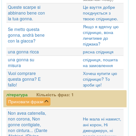
Queste scarpe si
Це взуття добре
abbinano bene con
поєднується з
la tua gonna.
твоєю спідницею.
Якщо я вдягну цю
Se metto questa
спідницю, вона
gonna, andrà bene
личитиме до
con la giacca?
піджака?
una gonna ricca
рясна спідниця
una gonna su
спідниця, пошита
misura
на замовлення
Vuoi comprare
Хочеш купити цю
questa gonna? E
спідницю? То
fallo!
зроби це!
література
Кількість фраз:
1
Приховати фрази
Non avea catenella,
non corona, Non
Не мала ні намист,
gonne contigiate,
ані корон, Ні
non cintura... (Dante
дженджерух, ні