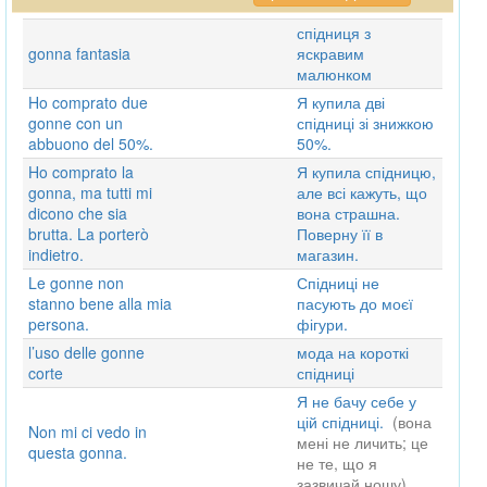
спідниця з
gonna fantasia
яскравим
малюнком
Ho comprato due
Я купила дві
gonne con un
спідниці зі знижкою
abbuono del 50%.
50%.
Ho comprato la
Я купила спідницю,
gonna, ma tutti mi
але всі кажуть, що
dicono che sia
вона страшна.
brutta. La porterò
Поверну її в
indietro.
магазин.
Le gonne non
Спідниці не
stanno bene alla mia
пасують до моєї
persona.
фігури.
l’uso delle gonne
мода на короткі
corte
спідниці
Я не бачу себе у
цій спідниці.
(вона
Non mi ci vedo in
мені не личить; це
questa gonna.
не те, що я
зазвичай ношу)