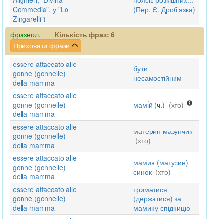
Alighieri, "Divina
поясів розкішних...
Commedia", у "Lo
(Пер. Є. Дроб’язка)
Zingarelli")
фразеол.
Кількість фраз:
6
Приховати фрази
essere attaccato alle
бути
gonne (gonnelle)
несамостійним
della mamma
essere attaccato alle
gonne (gonnelle)
мамі́й (
ч.
)
(хто)
della mamma
essere attaccato alle
материн мазунчик
gonne (gonnelle)
(хто)
della mamma
essere attaccato alle
мамин (матусин)
gonne (gonnelle)
синок
(хто)
della mamma
essere attaccato alle
триматися
gonne (gonnelle)
(держатися) за
della mamma
мамину спідницю