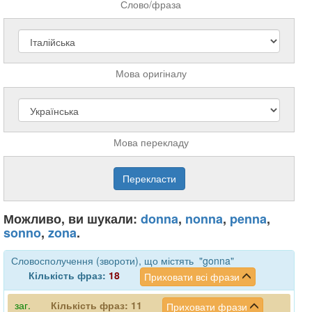
Слово/фраза
Мова оригіналу
Мова перекладу
Можливо, ви шукали:
donna
,
nonna
,
penna
,
sonno
,
zona
.
Словосполучення (звороти), що містять "gonna"
Кількість фраз:
18
Приховати всі фрази
заг.
Кількість фраз:
11
Приховати фрази