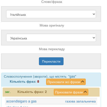
Слово/фраза
Мова оригіналу
Мова перекладу
Словосполучення (звороти), що містять "gas"
Кількість фраз:
8
Приховати всі фрази
заг.
Кількість фраз:
2
Приховати фрази
accendisigaro a gas
газова запальничка