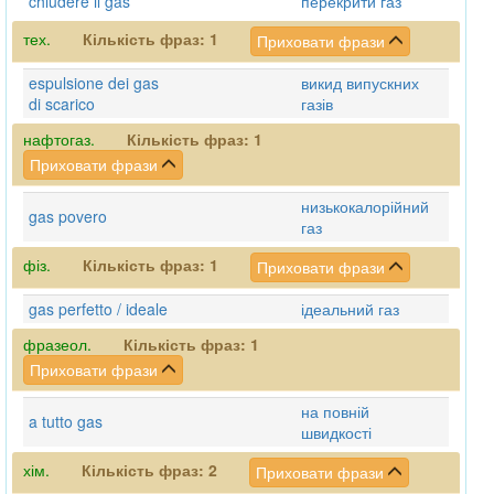
chiudere il gas
перекрити газ
тех.
Кількість фраз:
1
Приховати фрази
espulsione dei gas
викид випускних
di scarico
газів
нафтогаз.
Кількість фраз:
1
Приховати фрази
низькокалорійний
gas povero
газ
фіз.
Кількість фраз:
1
Приховати фрази
gas perfetto / ideale
ідеальний газ
фразеол.
Кількість фраз:
1
Приховати фрази
на повній
a tutto gas
швидкості
хім.
Кількість фраз:
2
Приховати фрази