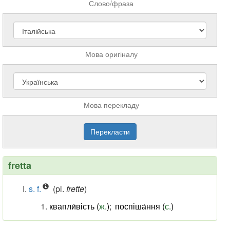
Слово/фраза
Мова оригіналу
Мова перекладу
fretta
s. f.
(pl.
frette
)
квапли́вість (
ж.
)
;
поспіша́ння (
с.
)