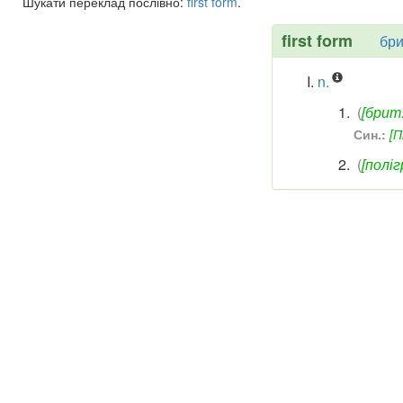
Шукати переклад послівно:
first
form
.
first form
бри
n.
(
[брит.
Син.:
[П
(
[поліг