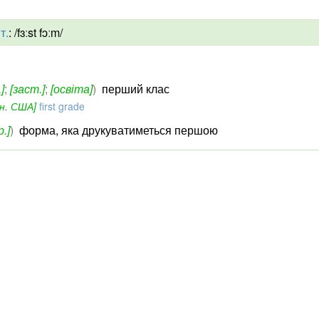
т.
:
/fɜːst fɔːm/
]
;
[заст.]
;
[освіта]
)
перший клас
н. США]
first grade
р.]
)
форма, яка друкуватиметься першою