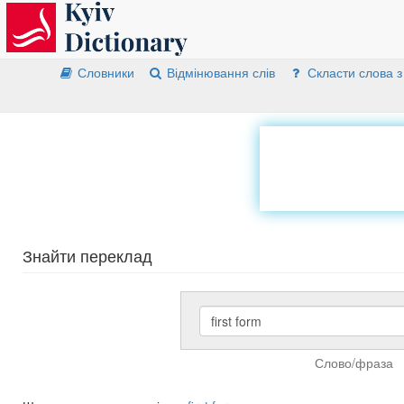
Словники
Відмінювання слів
Скласти слова з
Знайти переклад
Слово/фраза