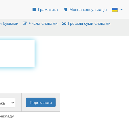
Граматика
Мовна консультація
и буквами
Числа словами
Грошові суми словами
рекладу