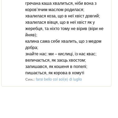
гречана каша хвалиться, ніби вона з
коров’ячим маслом родилася
;
хвалилася коза, що в неї хвіст довгий
;
хвалилася вівця, що в неї хвіст як у
жеребця, та ніхто тому не вірив (віри не
йняв)
;
калина сама себе хвалить, що з медом
добра
;
знайте нас: ми ‒ кислиці, із нас квас
;
величається, як заєць хвостом
;
запишався, як кошеня в попелі
;
пишається, як корова в хомуті
Син.:
farsi bello col sol(e) di luglio