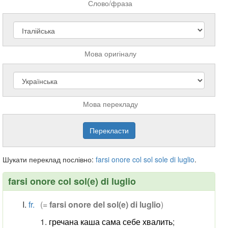
Слово/фраза
Мова оригіналу
Мова перекладу
Шукати переклад послівно:
farsi
onore
col
sol
sole
di
luglio
.
farsi onore col sol(e) di luglio
fr.
(=
farsi onore del sol(e) di luglio
)
гречана каша сама себе хвалить
;