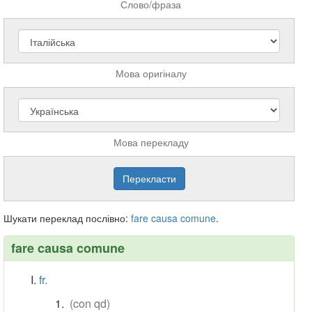
Слово/фраза
Мова оригіналу
Мова перекладу
Шукати переклад послівно:
fare
causa
comune
.
fare causa comune
fr.
(con qd)