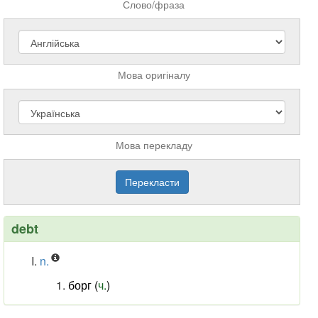
Слово/фраза
Мова оригіналу
Мова перекладу
debt
n.
борг (
ч.
)