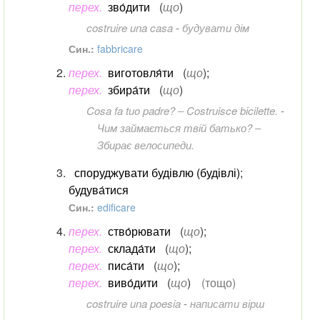
перех.
зво́дити
(
що
)
costruire una casa
-
будувати дім
Син.:
fabbricare
перех.
виготовля́ти
(
що
)
;
перех.
збира́ти
(
що
)
Cosa fa tuo padre? ‒ Costruisce bicilette.
-
Чим займається твій батько? ‒
Збирає велосипеди.
споруджувати будівлю (будівлі)
;
будува́тися
Син.:
edificare
перех.
ство́рювати
(
що
)
;
перех.
склада́ти
(
що
)
;
перех.
писа́ти
(
що
)
;
перех.
виво́дити
(
що
)
(тощо)
costruire una poesia
-
написати вірш