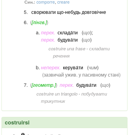
Син.:
comporre
,
creare
сворювати що-небудь довговічне
(
[лінгв.]
)
перех.
склада́ти
(
що
)
;
перех.
будува́ти
(
що
)
costruire una frase
-
складати
речення
неперех.
керува́ти
(
чим
)
(зазвичай ужив. у пасивному стані)
(
[геометр.]
)
перех.
будува́ти
(
що
)
costruire un triangolo
-
побудувати
трикутник
costruirsi