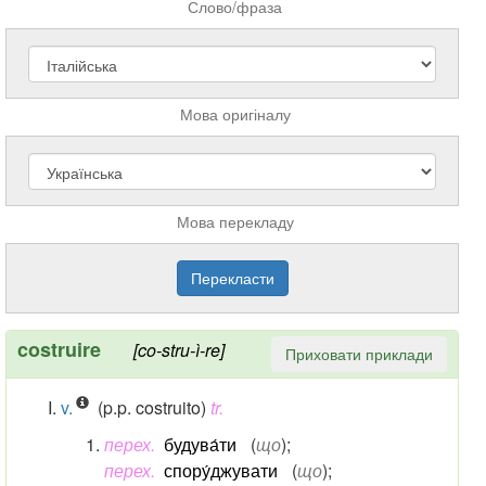
Слово/фраза
Мова оригіналу
Мова перекладу
costruire
[co-stru-ì-re]
Приховати приклади
v.
(p.p. costruito)
tr.
перех.
будува́ти
(
що
)
;
перех.
спору́джувати
(
що
)
;