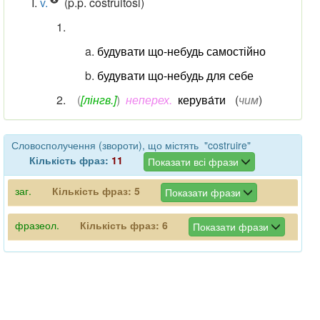
v.
(p.p. costruitosi)
будувати що-небудь самостійно
будувати що-небудь для себе
(
[лінгв.]
)
неперех.
керува́ти
(
чим
)
Словосполучення (звороти), що містять "costruire"
Кількість фраз:
11
Показати всі фрази
заг.
Кількість фраз:
5
Показати фрази
фразеол.
Кількість фраз:
6
Показати фрази