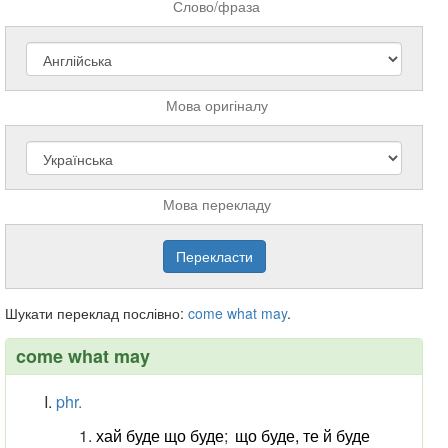
Слово/фраза
Мова оригіналу
Мова перекладу
Шукати переклад послівно:
come
what
may
.
come what may
phr.
хай буде що буде
;
що буде, те й буде