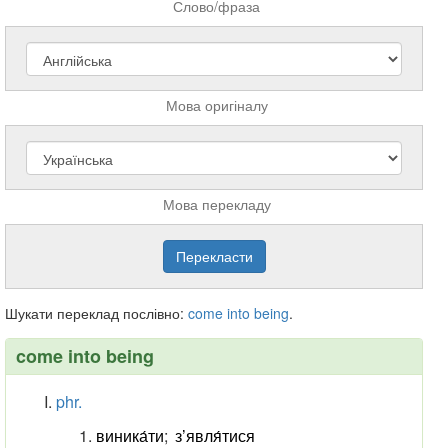
Слово/фраза
Мова оригіналу
Мова перекладу
Шукати переклад послівно:
come
into
being
.
come into being
phr.
виника́ти
;
з’явля́тися