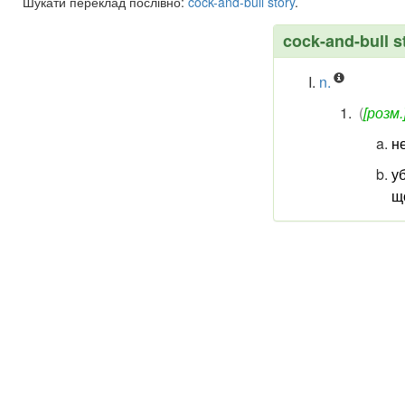
Шукати переклад послівно:
cock-and-bull
story
.
cock-and-bull s
n.
(
[розм.
не
у
щ