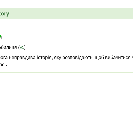
tory
]
)
били́ця (
ж.
)
бога неправдива історія, яку розповідають, щоб вибачитися 
ось