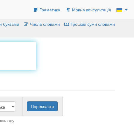
Граматика
Мовна консультація
и буквами
Числа словами
Грошові суми словами
рекладу