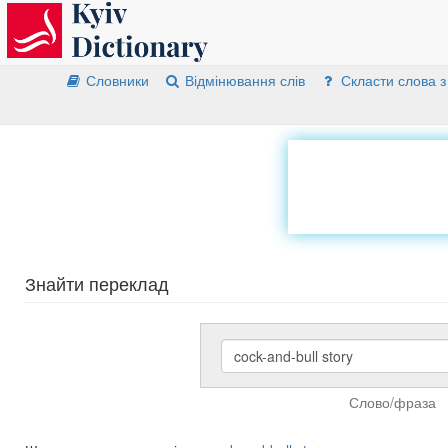
Словники
Відмінювання слів
Скласти слова з
Знайти переклад
Слово/фраза