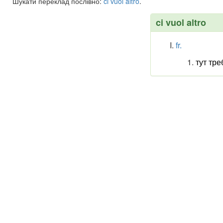
Шукати переклад послівно:
ci
vuol
altro
.
ci vuol altro
fr.
тут тре