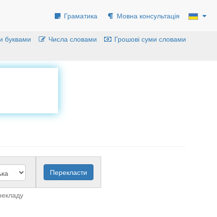
Граматика
Мовна консультація
и буквами
Числа словами
Грошові суми словами
рекладу