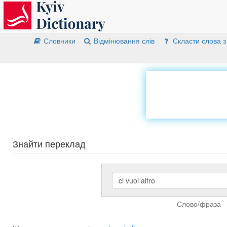
Словники
Відмінювання слів
Скласти слова з
Знайти переклад
Слово/фраза