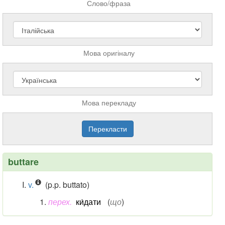
Слово/фраза
Мова оригіналу
Мова перекладу
buttare
v.
(p.p. buttato)
перех.
ки́дати
(
що
)