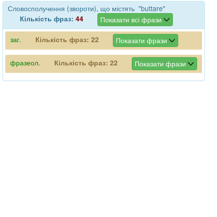
Словосполучення (звороти), що містять "buttare"
Кількість фраз:
44
Показати всі фрази
заг.
Кількість фраз:
22
Показати фрази
фразеол.
Кількість фраз:
22
Показати фрази