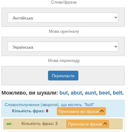
Слово/фраза
Мова оригіналу
Мова перекладу
Можливо, ви шукали:
but
,
abut
,
aunt
,
beet
,
belt
.
Словосполучення (звороти), що містять "butt"
Кількість фраз:
8
Приховати всі фрази
заг.
Кількість фраз:
2
Приховати фрази