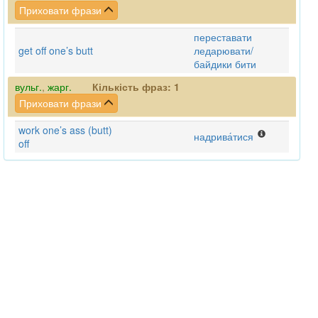
Приховати фрази
переставати
get off one’s butt
ледарювати/
байдики бити
вульг.
,
жарг.
Кількість фраз:
1
Приховати фрази
work one’s ass (butt)
надрива́тися
off