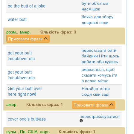
бути об’єктом
be the butt of a joke
насмішок
бочка для збору
water butt
дощової води
розм.
,
амер.
Кількість фраз:
3
Приховати фрази
переставати бити
get your butt
байдики і йти щось
in/out/over etc
робити або кудись
вживається, щоб
get your butt
сказати комусь іти
in/out/over etc
в певне місце
Get your butt over
Негайно тягни
here right now!
сюди свій зад!
амер.
Кількість фраз:
1
Приховати фрази
перестрахо́вуватися
cover one’s butt/ass
вульг.
,
Пн. США
,
жарг.
Кількість фраз:
1