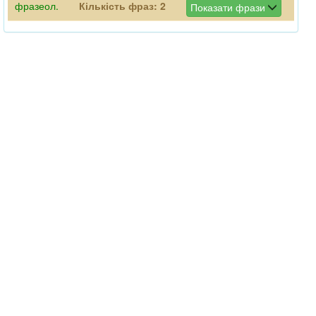
фразеол.
Кількість фраз:
2
Показати фрази