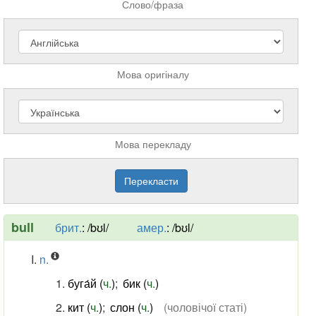
Слово/фраза
Мова оригіналу
Мова перекладу
bull
брит.
:
/bʊl/
амер.
:
/bʊl/
n.
буга́й (
ч.
)
;
бик (
ч.
)
кит (
ч.
)
;
слон (
ч.
)
(чоловічої статі)