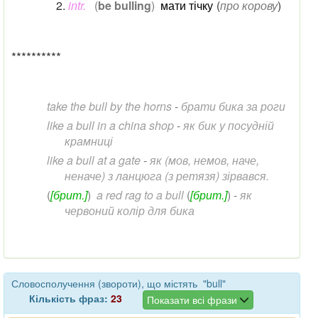
intr.
(
be bulling
)
мати тічку
(
про корову
)
**********
take the bull by the horns
-
брати бика за роги
like a bull in a china shop
-
як бик у посудній
крамниці
like a bull at a gate
-
як (мов, немов, наче,
неначе) з ланцюга (з ретязя) зірвався.
(
[брит.]
)
a red rag to a bull
(
[брит.]
)
-
як
червоний колір для бика
Словосполучення (звороти), що містять "bull"
Кількість фраз:
23
Показати всі фрази