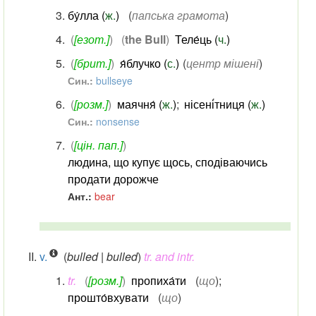
бу́лла (
ж.
)
(
папська грамота
)
(
[езот.]
)
(
the Bull
)
Теле́ць (
ч.
)
(
[брит.]
)
я́блучко (
с.
)
(
центр мішені
)
Син.:
bullseye
(
[розм.]
)
маячня́ (
ж.
)
;
нісені́тниця (
ж.
)
Син.:
nonsense
(
[цін. пап.]
)
людина, що купує щось, сподіваючись
продати дорожче
Ант.:
bear
v.
(
bulled | bulled
)
tr. and intr.
tr.
(
[розм.]
)
пропиха́ти
(
що
)
;
прошто́вхувати
(
що
)