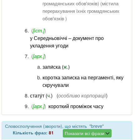
громадянських обов'язків
) (містила
перерахування їхніх громадянських
обов'язків )
(
[іст.]
)
у Середньовіччі ‒ документ про
укладення угоди
(
[арх.]
)
запи́ска (
ж.
)
коротка записка на пергаменті, яку
скручували
стату́т (
ч.
)
(
особливо корпорації
)
(
[арх.]
)
короткий проміжок часу
Словосполучення (звороти), що містять "breve"
Кількість фраз:
81
Показати всі фрази