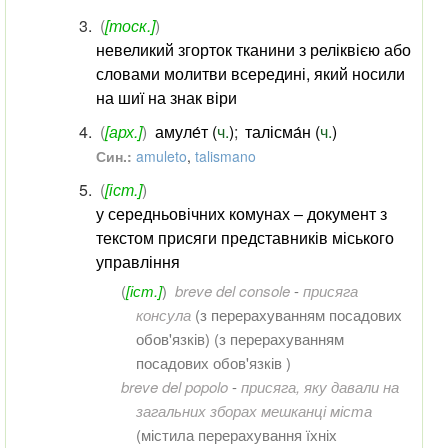
(
[тоск.]
)
невеликий згорток тканини з реліквією або
словами молитви всередині, який носили
на шиї на знак віри
(
[арх.]
)
амуле́т (
ч.
)
;
талісма́н (
ч.
)
Син.:
amuleto
,
talismano
(
[іст.]
)
у середньовічних комунах ‒ документ з
текстом присяги представників міського
управління
(
[іст.]
)
breve del console
-
присяга
консула
(
з перерахуванням посадових
обов'язків
) (з перерахуванням
посадових обов'язків )
breve del popolo
-
присяга, яку давали на
загальних зборах мешканці міста
(
містила перерахування їхніх