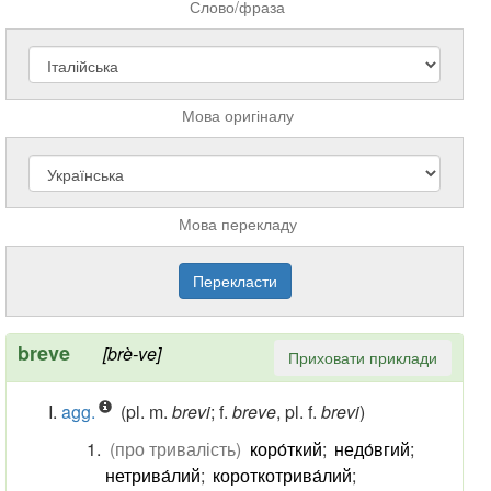
Слово/фраза
Мова оригіналу
Мова перекладу
breve
[brè-ve]
Приховати приклади
agg.
(pl. m.
brevi
; f.
breve
, pl. f.
brevi
)
(про тривалість)
коро́ткий
;
недо́вгий
;
нетрива́лий
;
короткотрива́лий
;