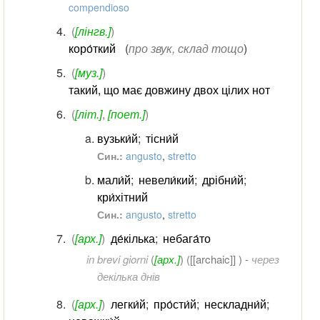
compendioso
(
[лінгв.]
)
коро́ткий
(
про звук, склад тощо
)
(
[муз.]
)
такий, що має довжину двох цілих нот
(
[літ.]
,
[поет.]
)
вузьки́й
;
тісни́й
Син.:
angusto
,
stretto
мали́й
;
невели́кий
;
дрібни́й
;
кри́хітний
Син.:
angusto
,
stretto
(
[арх.]
)
де́кілька
;
небага́то
in brevi giorni
(
[арх.]
) ([[archaic]] ) -
через
декілька днів
(
[арх.]
)
легки́й
;
про́сти́й
;
нескладни́й
;