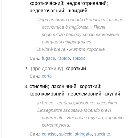
короткоча́сний
;
недовготрива́лий
;
недовгоча́сний
;
швидки́й
Dopo un breve periodo di crisi la situazione
economica è migliorata.
-
Після
короткого періоду кризи економічна
ситуація покращилася.
la vita è breve
-
життя коротке
Син.:
fugace
,
rapido
,
spiccio
(про довжину)
коро́ткий
Син.:
corto
сти́слий
;
лаконі́чний
;
коро́ткий
;
короткомо́вний
;
невелемо́вний
;
скупи́й
in breve
-
сти́сло
;
ко́ротко
;
лаконі́чно
L’insegnante ascoltava facendo brevi
commenti.
-
Викладач слухав, коротко
коментуючи.
Син.:
conciso
,
spiccio
,
stringato
,
succinto
,