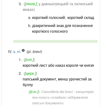
(
[лінгв.]
; у давньогрецькій та латинській
мовах)
короткий голосний
;
короткий склад
діакритичний знак для позначення
короткого голосного
s. m.
(pl.
brevi
)
(
[іст.]
)
короткий лист або наказ короля чи князя
(
[церк.]
)
папський документ, менш урочистий за
буллу
(
[іст.]
)
Cancelleria dei brevi
-
канцелярія,
яка колись складала і відправляла
папські документи