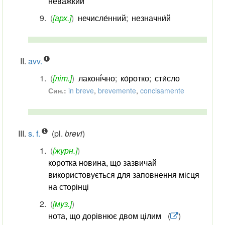
неважки́й
(
[арх.]
)
нечисле́нний
;
незначни́й
avv.
(
[літ.]
)
лаконі́чно
;
ко́ротко
;
сти́сло
Син.:
in breve
,
brevemente
,
concisamente
s. f.
(pl.
brevi
)
(
[журн.]
)
коротка новина, що зазвичай
використовується для заповнення місця
на сторінці
(
[муз.]
)
нота, що дорівнює двом цілим
(
)