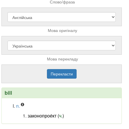
Слово/фраза
Мова оригіналу
Мова перекладу
bill
n.
законопрое́кт (
ч.
)