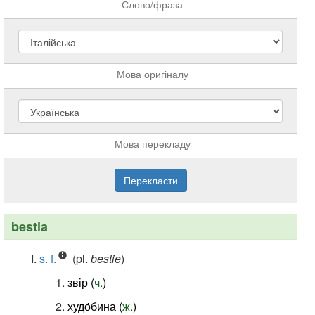
Слово/фраза
Мова оригіналу
Мова перекладу
bestia
s. f.
(pl.
bestie
)
звір (
ч.
)
худо́бина (
ж.
)