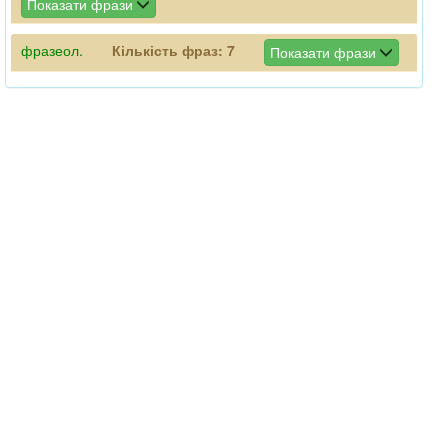
Показати фрази
фразеол.
Кількість фраз:
7
Показати фрази