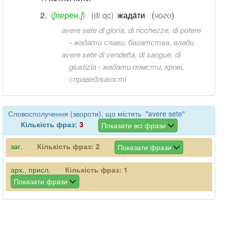
(
[перен.]
)
(di qc)
жада́ти
(
чого
)
avere sete di gloria, di ricchezze, di potere
-
жадати слави, багатства, влади
avere sete di vendetta, di sangue, di
giustizia
-
жадати помсти, крові,
справедливості
Словосполучення (звороти), що містять "avere sete"
Кількість фраз:
3
Показати всі фрази
заг.
Кількість фраз:
2
Показати фрази
арх.
,
присл.
Кількість фраз:
1
Показати фрази