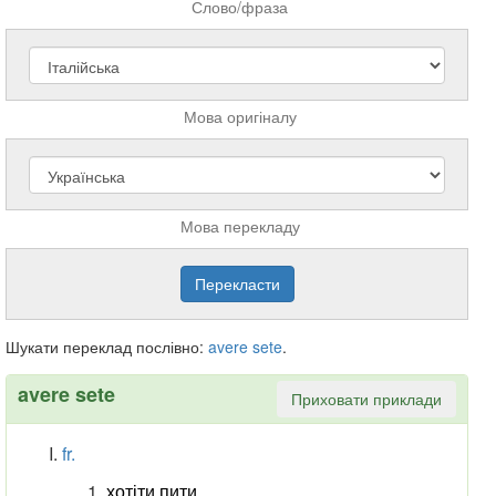
Слово/фраза
Мова оригіналу
Мова перекладу
Шукати переклад послівно:
avere
sete
.
avere sete
Приховати приклади
fr.
хотіти пити