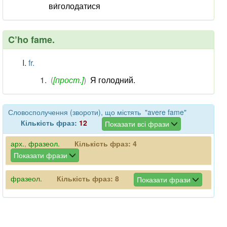
ви́голодатися
C’ho fame.
fr.
(
[прост.]
)
Я голодний.
Словосполучення (звороти), що містять "avere fame"
Кількість фраз:
12
Показати всі фрази
арх.
,
фразеол.
Кількість фраз:
4
Показати фрази
фразеол.
Кількість фраз:
8
Показати фрази