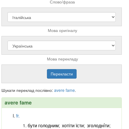
Слово/фраза
Мова оригіналу
Мова перекладу
Шукати переклад послівно:
avere
fame
.
avere fame
fr.
бути голодним
;
хотіти їсти
;
зголодні́ти
;