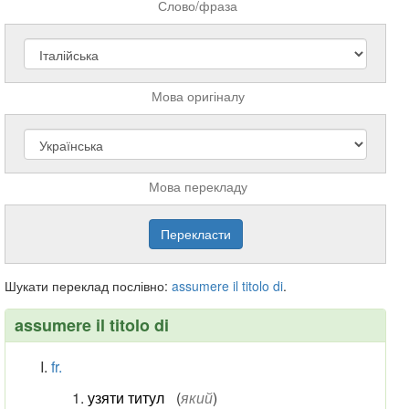
Слово/фраза
Мова оригіналу
Мова перекладу
Шукати переклад послівно:
assumere
il
titolo
di
.
assumere il titolo di
fr.
узяти титул
(
який
)