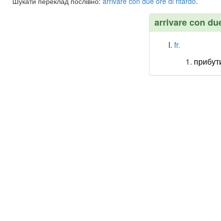
Шукати переклад послівно:
arrivare
con
due
ore
di
ritardo
.
arrivare con due
fr.
прибут