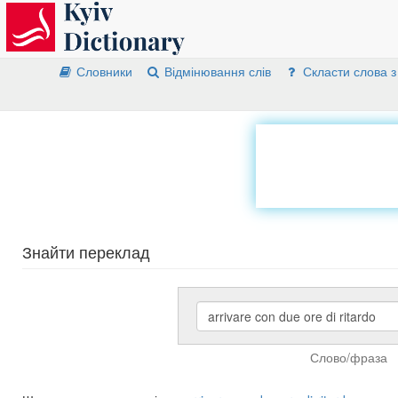
Словники
Відмінювання слів
Скласти слова з
Знайти переклад
Слово/фраза