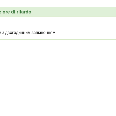
 ore di ritardo
и з двогодинним запізненням