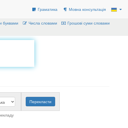
Граматика
Мовна консультація
и буквами
Числа словами
Грошові суми словами
рекладу