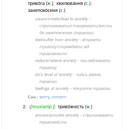
триво́га (
ж.
)
;
хвилюва́ння (
с.
)
;
занепоко́єння (
с.
)
cause/create/lead to anxiety
-
спричинювати/створювати/вести
до занепокоєння (тривоги)
feel/suffer from anxiety
-
вічувати
тривогу/страждати від
тривожності
reduce/relieve anxiety
-
послаблювати
тривогу
sb’s level of anxiety
-
чийсь рівень
тривоги
feelings of anxiety
-
почуття тривоги
Син.:
worry
,
concern
(
[психіатр.]
)
триво́жність (
ж.
)
arouse/provoke anxiety
-
спричинювати
тривожність