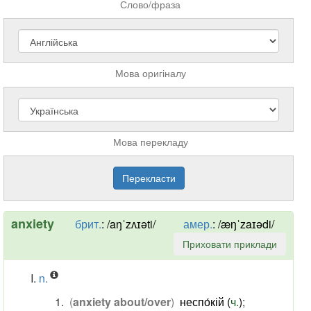
Слово/фраза
Мова оригіналу
Мова перекладу
anxiety
брит.
:
/aŋˈzʌɪəti/
амер.
:
/æŋˈzaɪədi/
Приховати приклади
n.
(
anxiety about/over
)
неспо́кій (
ч.
)
;