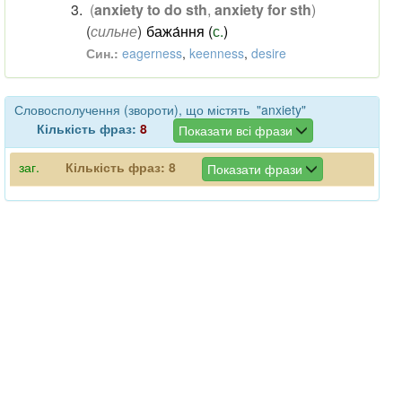
(
anxiety to do sth
,
anxiety for sth
)
(
сильне
)
бажа́ння (
с.
)
Син.:
eagerness
,
keenness
,
desire
Словосполучення (звороти), що містять "anxiety"
Кількість фраз:
8
Показати всі фрази
заг.
Кількість фраз:
8
Показати фрази