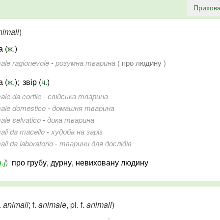
Прихова
nimali
)
а (
ж.
)
ale ragionevole
-
розумна тварина
( про людину )
а (
ж.
)
;
звір (
ч.
)
ale da cortile
-
свійська тварина
ale domestico
-
домашня тварина
ale selvatico
-
дика тварина
ali da macello
-
худоба на заріз
ali da laboratorio
-
тварини для дослідів
.]
)
про грубу, дурну, невиховану людину
.
animali
; f.
animale
, pl. f.
animali
)