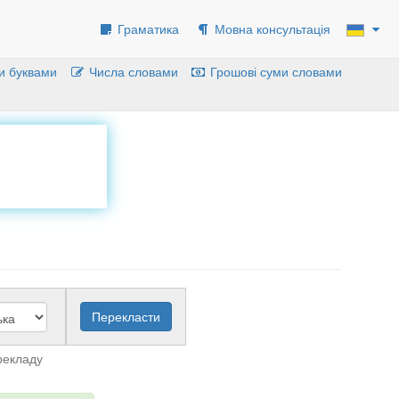
Граматика
Мовна консультація
и буквами
Числа словами
Грошові суми словами
рекладу