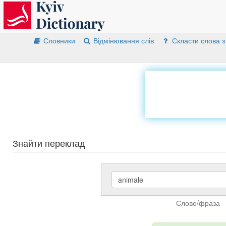
Словники
Відмінювання слів
Скласти слова з
Знайти переклад
Слово/фраза