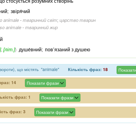
що стосується розумних створінь
нний
;
звіря́чий
o animale
-
тваринний світ
;
царство тварин
so animale
-
тваринний жир
ий
]
,
[літ.]
)
душе́вний
;
пов’язаний з душею
вороти), що містять "animale"
Кількість фраз:
18
Показати
фраз:
14
Показати фрази
лькість фраз:
1
Показати фрази
ість фраз:
3
Показати фрази