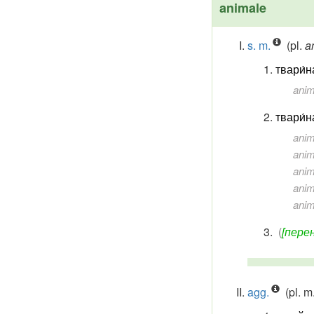
animale
s. m.
(pl.
a
твари́н
anim
твари́н
anim
anim
anim
anim
anim
(
[перен
agg.
(pl. m