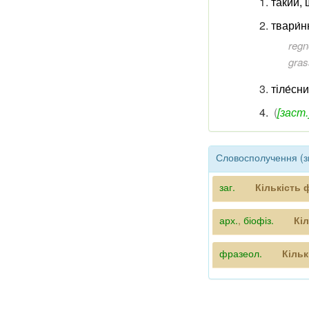
такий, 
твари́
regn
gras
тіле́сн
(
[заст.
Словосполучення (з
заг.
Кількість 
арх.
,
біофіз.
Кі
фразеол.
Кільк