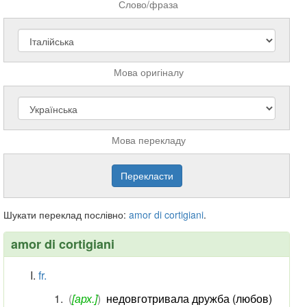
Слово/фраза
Мова оригіналу
Мова перекладу
Шукати переклад послівно:
amor
di
cortigiani
.
amor di cortigiani
fr.
(
[арх.]
)
недовготривала дружба (любов)