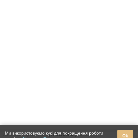
Ми використовуємо кукі для покращення роботи
Авторське право (c),
Kyiv Dictionary
, 2020.
Ok