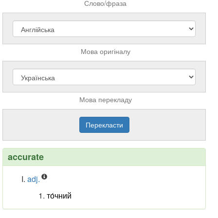
Слово/фраза
Мова оригіналу
Мова перекладу
accurate
adj.
то́чний