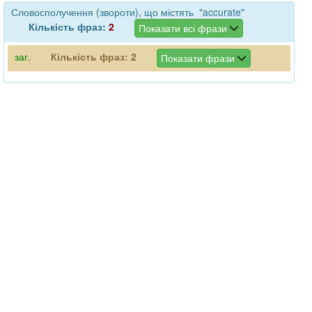
Словосполучення (звороти), що містять "accurate"
Кількість фраз:
2
Показати всі фрази
заг.
Кількість фраз:
2
Показати фрази