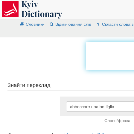
Словники
Відмінювання слів
Скласти слова з
Знайти переклад
Слово/фраза