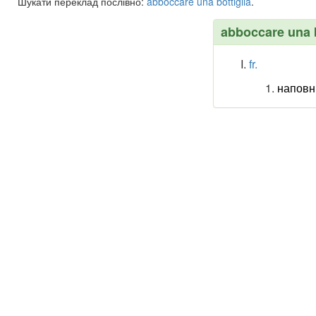
Шукати переклад послівно:
abboccare
una
bottiglia
.
abboccare una b
fr.
наповн