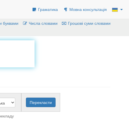
Граматика
Мовна консультація
и буквами
Числа словами
Грошові суми словами
рекладу