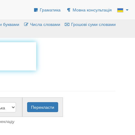
Граматика
Мовна консультація
и буквами
Числа словами
Грошові суми словами
рекладу