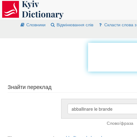
Словники
Відмінювання слів
Скласти слова з
Знайти переклад
Слово/фраза