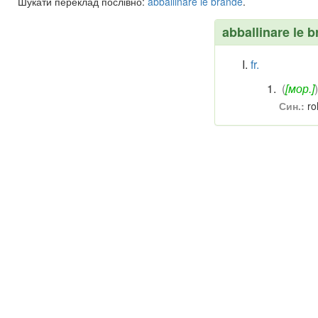
Шукати переклад послівно:
abballinare
le
brande
.
abballinare le 
fr.
(
[мор.]
)
Син.:
ro