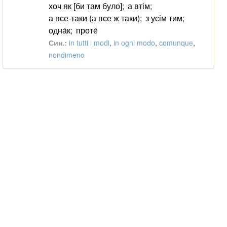
хоч як [би там було]
;
а втім
;
а все-таки (а все ж таки)
;
з усім тим
;
одна́к
;
проте́
Син.:
in tutti i modi
,
in ogni modo
,
comunque
,
nondimeno