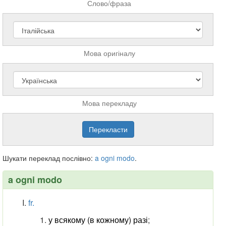
Слово/фраза
Мова оригіналу
Мова перекладу
Шукати переклад послівно:
a
ogni
modo
.
a ogni modo
fr.
у всякому (в кожному) разі
;