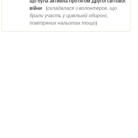
що була активна протягом Другої світової
війни
(
складалася з волонтерок, що
брали участь у цивільній обороні,
повітряних нальотах тощо
)