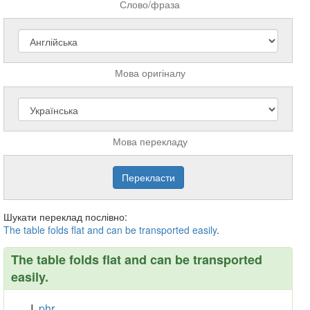
Слово/фраза
Мова оригіналу
Мова перекладу
Шукати переклад послівно:
The
table
folds
flat
and
can
be
transported
easily
.
The table folds flat and can be transported
easily.
phr.